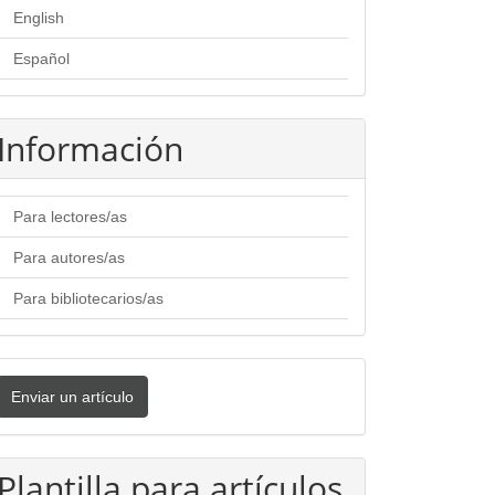
English
Español
Información
Para lectores/as
Para autores/as
Para bibliotecarios/as
nviar
Enviar un artículo
n
rtículo
Plantilla para artículos