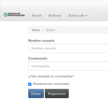
Navegación
principal
Contenido
principal
Actual
Archivos
Acerca de
Barra
lateral
Inicio
Entrar
Nombre usuario
Contraseña
¿Has olvidado tu contraseña?
Mantenerme conectado
Entrar
Registrarse