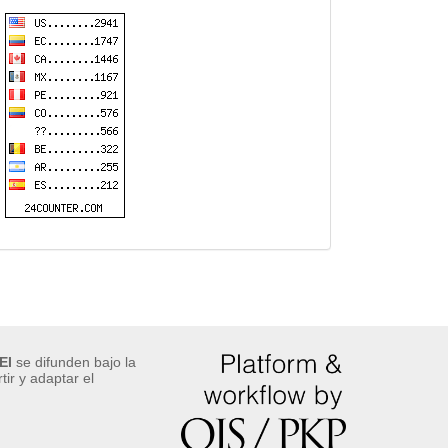
EI
se difunden bajo la
ir y adaptar el