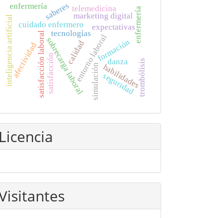
saberes
enfermería
telemedicina
enfermería
marketing digital
inteligencia artificial
cuidado enfermero
expectativas
tecnologías
satisfacción laboral
entorno laboral
sobrecarga laboral
formación
calidad
afectividad
satisfacción
danza
trombólisis
habilidades
simulación
seguridad
Licencia
Visitantes