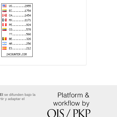
EI
se difunden bajo la
ir y adaptar el