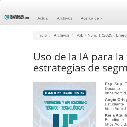
Navegación
principal
Contenido
principal
Actual
Archivos
Acerca de
Barra
lateral
Inicio
Archivos
Vol. 7 Núm. 1 (2025): Enero
Uso de la IA para la
estrategias de seg
Barra
Cont
Esp. Sup.
Docente
lateral
princ
https://orc
Angie Orte
del
del
Estudiante
https://orc
artículo
artíc
Karla Aguil
Estudiante
https://orc