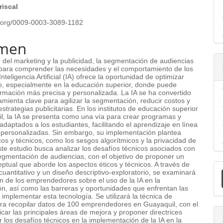
riscal
id.org/0009-0003-3089-1182
men
 del marketing y la publicidad, la segmentación de audiencias
 para comprender las necesidades y el comportamiento de los
Inteligencia Artificial (IA) ofrece la oportunidad de optimizar
o, especialmente en la educación superior, donde puede
ormación más precisa y personalizada. La IA se ha convertido
mienta clave para agilizar la segmentación, reducir costos y
estrategias publicitarias. En los institutos de educación superior
l, la IA se presenta como una vía para crear programas y
daptados a los estudiantes, facilitando el aprendizaje en línea
s personalizadas. Sin embargo, su implementación plantea
cos y técnicos, como los sesgos algorítmicos y la privacidad de
ste estudio busca analizar los desafíos técnicos asociados con
segmentación de audiencias, con el objetivo de proponer un
E
tual que aborde los aspectos éticos y técnicos. A través de
uantitativo y un diseño descriptivo-exploratorio, se examinará
u
n de los emprendedores sobre el uso de la IA en la
n, así como las barreras y oportunidades que enfrentan las
implementar esta tecnología. Se utilizará la técnica de
a
ra recopilar datos de 100 emprendedores en Guayaquil, con el
ificar las principales áreas de mejora y proponer directrices
 los desafíos técnicos en la implementación de la IA en la