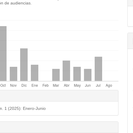
n de audiencias.
emes.bootstrap3.displayStats.downloads##
les
o
m. 1 (2025): Enero-Junio
ulo