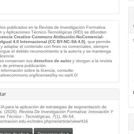
ulos publicados en la Revista de Investigación Formativa:
n y Aplicaciones Técnico-Tecnológicas (REI) se difunden
cencia Creative Commons Atribución-NoComercial-
rIgual 4.0 Internacional (CC BY-NC-SA 4.0)
, que permite
 y adaptar el contenido con fines no comerciales, siempre
orgue el debido reconocimiento a la autoría y se mantenga
licencia.
res conservan sus
derechos de autor
y otorgan a la revista
o de primera publicación.
información sobre la licencia, consulte:
reativecommons.org/licenses/by-nc-sa/4.0/
tar
 IA para la aplicación de estrategias de segmentación de
s. (2025).
Revista De Investigación Formativa: Innovación Y
nes Técnico - Tecnológicas
,
7
(1), 46-54.
.formacion.edu.ec/index.php/rei/article/view/416
matos de cita
Descargar cita