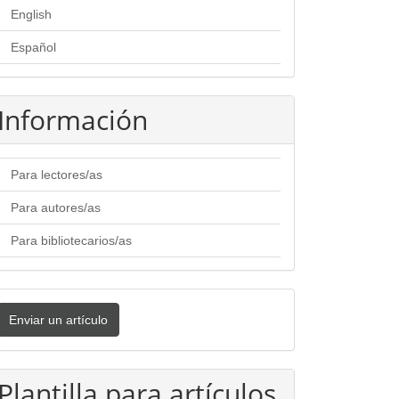
English
Español
Información
Para lectores/as
Para autores/as
Para bibliotecarios/as
nviar
Enviar un artículo
n
rtículo
Plantilla para artículos