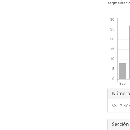
segmentació
##plugins.th
Detal
Númer
del
Vol. 7 Nú
artíc
Sección