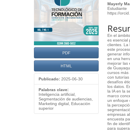
Mayerly Ma
Estudiante
https://orc
Resu
En el ámbito
es esencial
clientes. La 
este proces
PDF
generar inf
en una herra
mejorar las 
HTML
de Guayaqui
cursos más a
con tutoría
Publicado:
2025-06-30
desafíos éti
los datos. E
Palabras clave:
la IA en la 
Inteligencia artificial,
marco concep
Segmentación de audiencias,
un enfoque c
Marketing digital, Educación
la percepció
superior
segmentació
empresas al 
encuesta pa
fin de ident
para superar