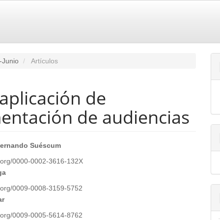
-Junio
Artículos
 aplicación de
mentación de audiencias
enido
 Fernando Suéscum
ipal
id.org/0000-0002-3616-132X
ga
id.org/0009-0008-3159-5752
ulo
ar
id.org/0009-0005-5614-8762