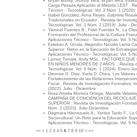
Bryan Buñay, Jhonny Vera, Bryan Vera,
Evalu
Carga Pesada Aplicando el Método LEST
,
Re
Técnico - Tecnológicas: Vol. 2 Núm. 1 (2020):
Isabel González, Anna Reyes, Gabriela Rosal
Tradicionales en Ecuador
,
Revista de Investi
Tecnológicas: Vol. 1 Núm. 2 (2019): Julio - Di
Yamicel Fuentes B., Fidel Fuentes N.,
La Clas
Formación del Profesional de la Cultura Físic
Aplicaciones Técnico - Tecnológicas: Vol. 5 N
Esteban A. Orrala, Alejandro Nicolás Lema Ca
Superior: Retos en la Ejecución de Estrategia
Aplicaciones Técnico - Tecnológicas: Vol. 5 N
Laínez Tomalá, Andy MSc.,
FACTORES QUE I
EN NIÑOS MENORES DE 2 AÑOS.
,
Revista 
Tecnológicas: Vol. 6 Núm. 1 (2024): Enero-Ju
Dennise G. Díaz, Karla D. Chica,
Los Valores 
Fortalecimiento de las Relaciones Interperso
Fiscal
,
Revista de Investigación Formativa: I
(2022): Julio - Diciembre
Rosa Amelia Moreira Ortega, Mariella Velasteg
CAMPAÑA DE CONCIENCIA DEL RECICLAJE
SUPERIOR
,
Revista de Investigación Formati
Núm. 2 (2023): Julio-Diciembre
Dagmara Hierrezuelo A., Yaritza Tardo F.,
La 
Sociocultural: Un Reto para la Educación Sup
Aplicaciones Técnico - Tecnológicas: Vol. 5 N
<<
<
1
2
3
4
5
6
7
8
9
10
>
>>