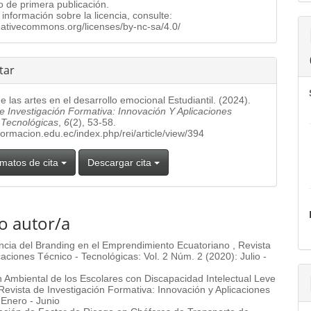
o de primera publicación.
información sobre la licencia, consulte:
reativecommons.org/licenses/by-nc-sa/4.0/
tar
e las artes en el desarrollo emocional Estudiantil. (2024).
e Investigación Formativa: Innovación Y Aplicaciones
 Tecnológicas
,
6
(2), 53-58.
.formacion.edu.ec/index.php/rei/article/view/394
matos de cita
Descargar cita
o autor/a
ncia del Branding en el Emprendimiento Ecuatoriano
,
Revista
aciones Técnico - Tecnológicas: Vol. 2 Núm. 2 (2020): Julio -
 Ambiental de los Escolares con Discapacidad Intelectual Leve
Revista de Investigación Formativa: Innovación y Aplicaciones
 Enero - Junio