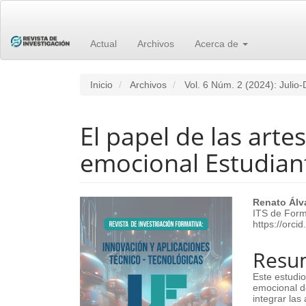
Navegación
principal
Contenido
principal
Actual
Archivos
Acerca de
Barra
lateral
Inicio
Archivos
Vol. 6 Núm. 2 (2024): Julio
El papel de las arte
emocional Estudiant
Barra
Cont
Renato Álv
ITS de Form
lateral
princ
https://orc
del
del
Resu
artículo
artíc
Este estudio
emocional d
integrar las