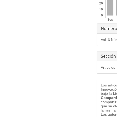
Detal
Númer
del
Vol. 6 Nú
artíc
Sección
Artículos
Los artíc
Innovació
bajo la
Li
Comparti
compartir
que se ot
la misma 
Los auto