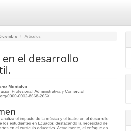
-Diciembre
Artículos
s en el desarrollo
il.
enido
arez Montalvo
ación Profesional, Administrativa y Comercial
ipal
id.org/0000-0002-8668-265X
men
ulo
 analiza el impacto de la música y el teatro en el desarrollo
e los estudiantes en Ecuador, destacando la necesidad de
 artes en el currículo educativo. Actualmente, el enfoque en