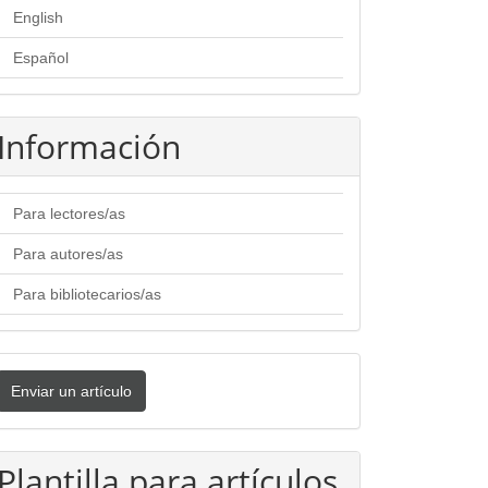
English
Español
Información
Para lectores/as
Para autores/as
Para bibliotecarios/as
nviar
Enviar un artículo
n
rtículo
Plantilla para artículos