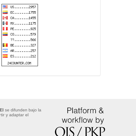
EI
se difunden bajo la
ir y adaptar el