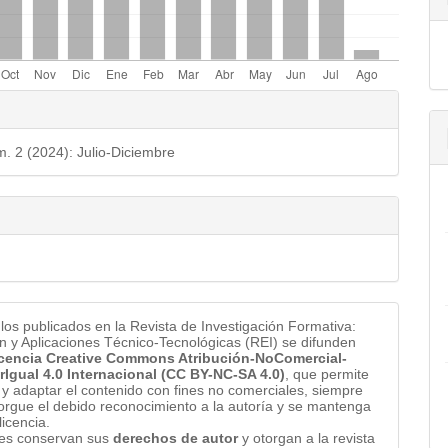
les
o
m. 2 (2024): Julio-Diciembre
ulo
ulos publicados en la Revista de Investigación Formativa:
n y Aplicaciones Técnico-Tecnológicas (REI) se difunden
cencia Creative Commons Atribución-NoComercial-
rIgual 4.0 Internacional (CC BY-NC-SA 4.0)
, que permite
 y adaptar el contenido con fines no comerciales, siempre
orgue el debido reconocimiento a la autoría y se mantenga
licencia.
res conservan sus
derechos de autor
y otorgan a la revista