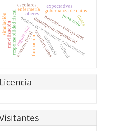
escolares
expectativas
enfermería
gobernanza de datos
responsabilidad fiscal
saberes
simulación
protocolo
mercados emergentes
danza
modelo de ecuaciones estructurales
desempeño empresarial
movilización
regulación
contribuyentes
evasión fiscal
enfermería
formación
calidad
Licencia
Visitantes