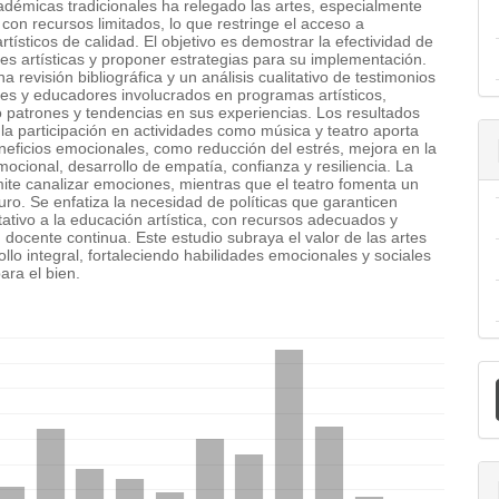
adémicas tradicionales ha relegado las artes, especialmente
con recursos limitados, lo que restringe el acceso a
tísticos de calidad. El objetivo es demostrar la efectividad de
des artísticas y proponer estrategias para su implementación.
na revisión bibliográfica y un análisis cualitativo de testimonios
tes y educadores involucrados en programas artísticos,
o patrones y tendencias en sus experiencias. Los resultados
la participación en actividades como música y teatro aporta
neficios emocionales, como reducción del estrés, mejora en la
ocional, desarrollo de empatía, confianza y resiliencia. La
ite canalizar emociones, mientras que el teatro fomenta un
ro. Se enfatiza la necesidad de políticas que garanticen
ativo a la educación artística, con recursos adecuados y
 docente continua. Este estudio subraya el valor de las artes
ollo integral, fortaleciendo habilidades emocionales y sociales
ara el bien.
emes.bootstrap3.displayStats.downloads##
E
u
a