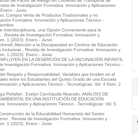
ación de Factor de Riesgo en Chóferes de Transporte de
vista de Investigación Formativa: Innovación y Aplicaciones
 Enero - Junio
es,
Compra Venta de Productos Tradicionales y no
gación Formativa: Innovación y Aplicaciones Técnico -
ciembre
e Interdisciplinaria, una Opción Conveniente para la
a
,
Revista de Investigación Formativa: Innovación y
úm. 1 (2023): Enero - Junio
chinell,
Atención a la Discapacidad en Centros de Educación
s Inclusivas
,
Revista de Investigación Formativa: Innovación y
úm. 1 (2023): Enero - Junio
NFLUYEN EN LA DESERCIÓN DE LA VACUNACIÓN INFANTIL
de Investigación Formativa: Innovación y Aplicaciones Técnico -
nio
del Respeto y Responsabilidad. Variables que Inciden en el
nales entre los Estudiantes del Quinto Grado de una Escuela
nnovación y Aplicaciones Técnico - Tecnológicas: Vol. 4 Núm. 2
ui Peñafiel , Evelyn Carchipulla Alvarado,
ANÁLISIS DE
 AMBIENTAL EN UNA INSTITUCIÓN DE EDUCACIÓN
va: Innovación y Aplicaciones Técnico - Tecnológicas: Vol. 5
Construcción de la Educabilidad Humanista del Gestor
erior
,
Revista de Investigación Formativa: Innovación y
úm. 1 (2023): Enero - Junio