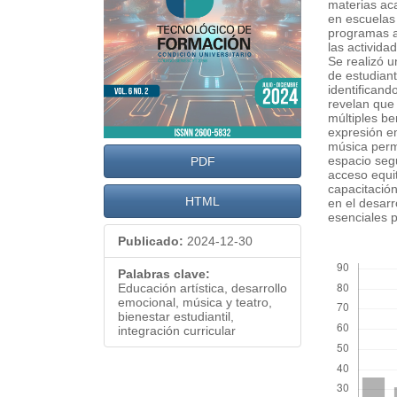
materias ac
en escuelas 
programas ar
las activida
Se realizó u
de estudian
identificand
revelan que 
múltiples be
expresión em
música perm
espacio segu
PDF
acceso equit
capacitación
HTML
en el desarr
esenciales p
Publicado:
2024-12-30
##plugins.th
Palabras clave:
Educación artística, desarrollo
emocional, música y teatro,
bienestar estudiantil,
integración curricular