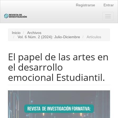
Navegación
Registrarse
Entrar
principal
Contenido
principal
Toggl
Barra
naviga
lateral
Inicio
Archivos
Vol. 6 Núm. 2 (2024): Julio-Diciembre
Artículos
El papel de las artes en
el desarrollo
emocional Estudiantil.
Barra
lateral
del