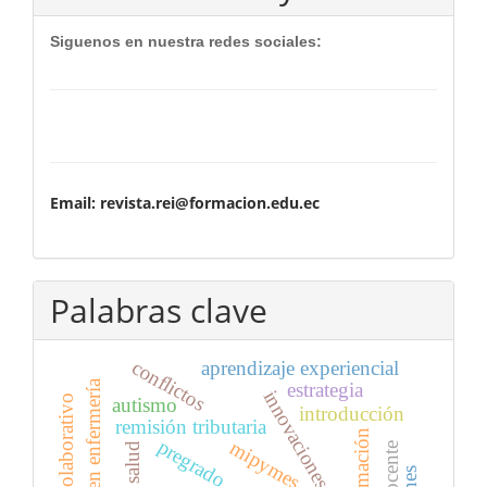
Siguenos en nuestra redes sociales:
Email: revista.rei@formacion.edu.ec
Palabras clave
conflictos
aprendizaje experiencial
educación en enfermería
estrategia
innovaciones tecnológicas
autismo
introducción
remisión tributaria
formación
pregrado
mipymes
salud