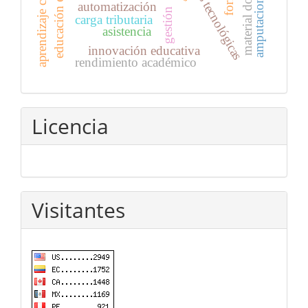
aprendizaje colaborativo
material docente
amputaciones
automatización
gestión
carga tributaria
asistencia
innovación educativa
rendimiento académico
Licencia
Visitantes