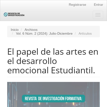
Navegación
Registrarse
Entrar
principal
Contenido
principal
Toggl
Barra
naviga
lateral
Inicio
Archivos
Vol. 6 Núm. 2 (2024): Julio-Diciembre
Artículos
El papel de las artes en
el desarrollo
emocional Estudiantil.
Barra
lateral
del