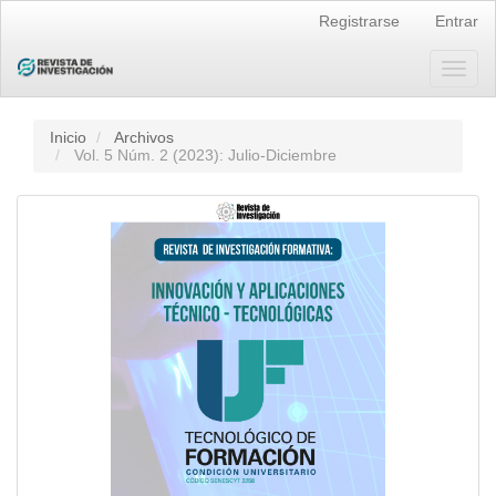
Navegación
Registrarse
Entrar
principal
Contenido
principal
Toggl
Barra
naviga
lateral
Inicio
Archivos
Vol. 5 Núm. 2 (2023): Julio-Diciembre