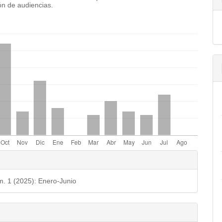
n de audiencias.
emes.bootstrap3.displayStats.downloads##
les
o
m. 1 (2025): Enero-Junio
ulo