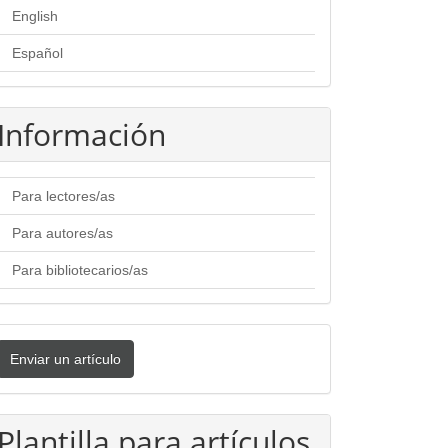
English
Español
Información
Para lectores/as
Para autores/as
Para bibliotecarios/as
nviar
Enviar un artículo
n
rtículo
Plantilla para artículos