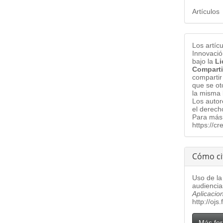
Artículos
Los artíc
Innovació
bajo la
Li
Comparti
compartir
que se ot
la misma 
Los auto
el derech
Para más 
https://c
Cómo ci
Uso de la
audiencia
Aplicacio
http://ojs
Más for