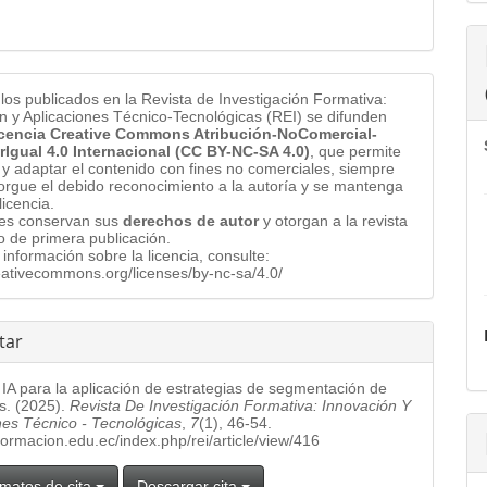
ulos publicados en la Revista de Investigación Formativa:
n y Aplicaciones Técnico-Tecnológicas (REI) se difunden
cencia Creative Commons Atribución-NoComercial-
rIgual 4.0 Internacional (CC BY-NC-SA 4.0)
, que permite
 y adaptar el contenido con fines no comerciales, siempre
orgue el debido reconocimiento a la autoría y se mantenga
licencia.
res conservan sus
derechos de autor
y otorgan a la revista
o de primera publicación.
información sobre la licencia, consulte:
reativecommons.org/licenses/by-nc-sa/4.0/
tar
 IA para la aplicación de estrategias de segmentación de
s. (2025).
Revista De Investigación Formativa: Innovación Y
nes Técnico - Tecnológicas
,
7
(1), 46-54.
.formacion.edu.ec/index.php/rei/article/view/416
matos de cita
Descargar cita