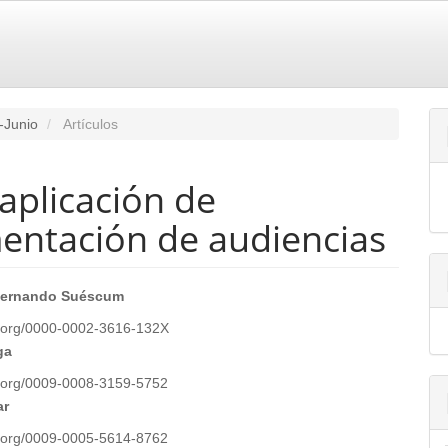
-Junio
Artículos
 aplicación de
mentación de audiencias
enido
 Fernando Suéscum
ipal
id.org/0000-0002-3616-132X
ga
id.org/0009-0008-3159-5752
ulo
ar
id.org/0009-0005-5614-8762