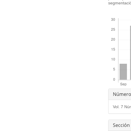
segmentació
##plugins.th
Detal
Númer
del
Vol. 7 Nú
artíc
Sección