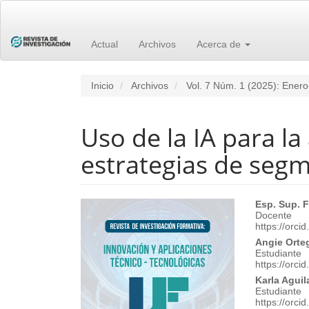
Navegación
principal
Contenido
principal
Actual
Archivos
Acerca de
Barra
lateral
Inicio
Archivos
Vol. 7 Núm. 1 (2025): Enero
Uso de la IA para la
estrategias de seg
Barra
Cont
Esp. Sup.
Docente
lateral
princ
https://orc
Angie Orte
del
del
Estudiante
https://orc
artículo
artíc
Karla Aguil
Estudiante
https://orc