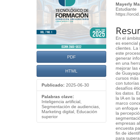
Mayerly Ma
Estudiante
https://orc
Resu
En el ámbito
es esencial
clientes. La 
este proces
PDF
generar inf
en una herra
mejorar las 
HTML
de Guayaqui
cursos más a
con tutoría
Publicado:
2025-06-30
desafíos éti
los datos. E
Palabras clave:
la IA en la 
Inteligencia artificial,
marco concep
Segmentación de audiencias,
un enfoque c
Marketing digital, Educación
la percepció
superior
segmentació
empresas al 
encuesta pa
fin de ident
para superar