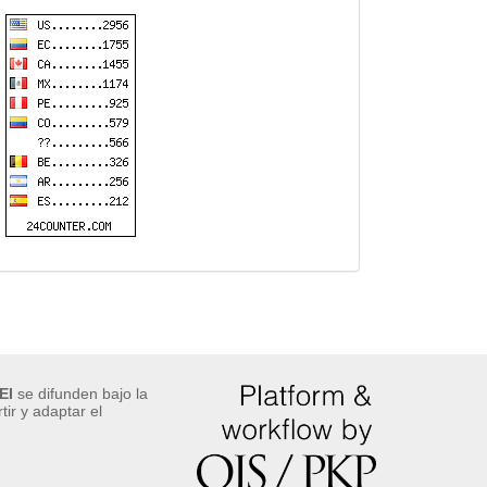
EI
se difunden bajo la
ir y adaptar el